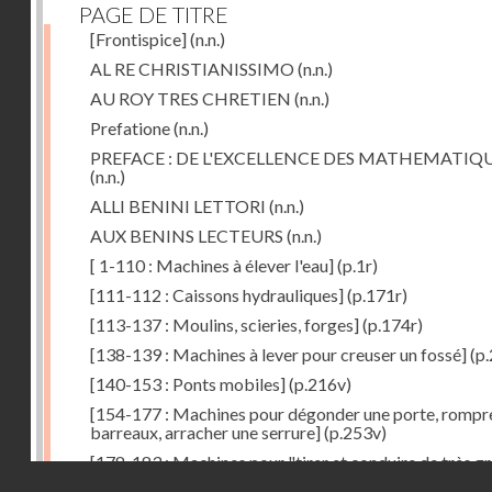
PAGE DE TITRE
[Frontispice]
(n.n.)
AL RE CHRISTIANISSIMO
(n.n.)
AU ROY TRES CHRETIEN
(n.n.)
Prefatione
(n.n.)
PREFACE : DE L'EXCELLENCE DES MATHEMATIQ
(n.n.)
ALLI BENINI LETTORI
(n.n.)
AUX BENINS LECTEURS
(n.n.)
[ 1-110 : Machines à élever l'eau]
(p.1r)
[111-112 : Caissons hydrauliques]
(p.171r)
[113-137 : Moulins, scieries, forges]
(p.174r)
[138-139 : Machines à lever pour creuser un fossé]
(p.
[140-153 : Ponts mobiles]
(p.216v)
[154-177 : Machines pour dégonder une porte, rompr
barreaux, arracher une serrure]
(p.253v)
[178-183 : Machines pour "tirer et conduire de très g
Droits réservés - CNAM
poids"]
(p.291r)