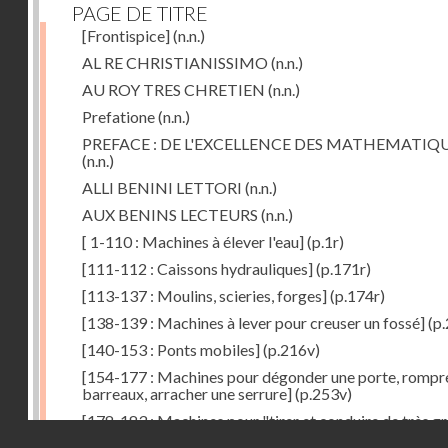
PAGE DE TITRE
[Frontispice]
(n.n.)
AL RE CHRISTIANISSIMO
(n.n.)
AU ROY TRES CHRETIEN
(n.n.)
Prefatione
(n.n.)
PREFACE : DE L'EXCELLENCE DES MATHEMATIQ
(n.n.)
ALLI BENINI LETTORI
(n.n.)
AUX BENINS LECTEURS
(n.n.)
[ 1-110 : Machines à élever l'eau]
(p.1r)
[111-112 : Caissons hydrauliques]
(p.171r)
[113-137 : Moulins, scieries, forges]
(p.174r)
[138-139 : Machines à lever pour creuser un fossé]
(p.
[140-153 : Ponts mobiles]
(p.216v)
[154-177 : Machines pour dégonder une porte, rompr
barreaux, arracher une serrure]
(p.253v)
[178-183 : Machines pour "tirer et conduire de très g
Droits réservés - CNAM
poids"]
(p.291r)