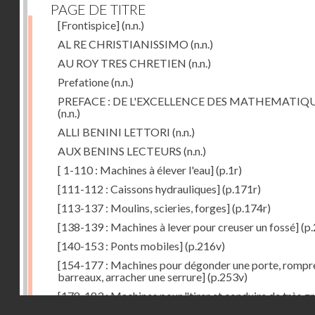
PAGE DE TITRE
[Frontispice]
(n.n.)
AL RE CHRISTIANISSIMO
(n.n.)
AU ROY TRES CHRETIEN
(n.n.)
Prefatione
(n.n.)
PREFACE : DE L'EXCELLENCE DES MATHEMATIQ
(n.n.)
ALLI BENINI LETTORI
(n.n.)
AUX BENINS LECTEURS
(n.n.)
[ 1-110 : Machines à élever l'eau]
(p.1r)
[111-112 : Caissons hydrauliques]
(p.171r)
[113-137 : Moulins, scieries, forges]
(p.174r)
[138-139 : Machines à lever pour creuser un fossé]
(p.
[140-153 : Ponts mobiles]
(p.216v)
[154-177 : Machines pour dégonder une porte, rompr
barreaux, arracher une serrure]
(p.253v)
[178-183 : Machines pour "tirer et conduire de très g
Droits réservés - CNAM
poids"]
(p.291r)