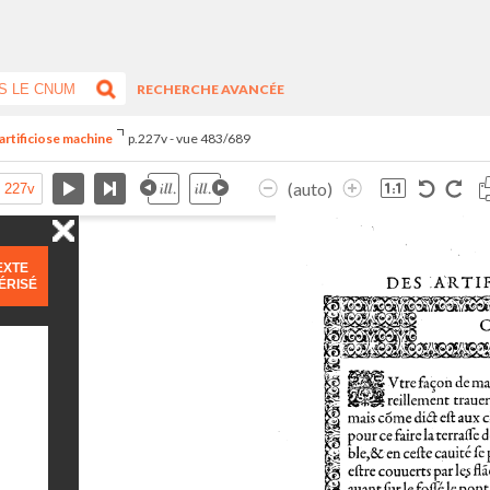
RECHERCHE AVANCÉE
artificiose machine
p.227v - vue 483/689
(auto)
EXTE
ÉRISÉ