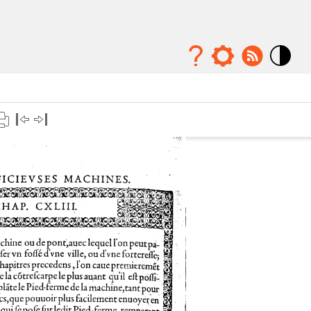
Mode
contraste
élévé