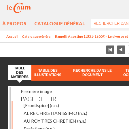
À PROPOS
CATALOGUE GÉNÉRAL
Accueil
Catalogue général
Ramelli, Agostino (1531-1600?) - Le diverse et 
TABLE
TABLE DES
RECHERCHE DANS LE
T
DES
ILLUSTRATIONS
DOCUMENT
OC
MATIÈRES
Première image
PAGE DE TITRE
[Frontispice]
(n.n.)
AL RE CHRISTIANISSIMO
(n.n.)
AU ROY TRES CHRETIEN
(n.n.)
Prefatione
(n.n.)