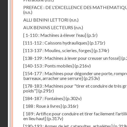
PREFACE : DE L'EXCELLENCE DES MATHEMATIQ
(n.n.)
ALLI BENINI LETTORI
(n.n.)
AUX BENINS LECTEURS
(n.n.)
[ 1-110 : Machines à élever l'eau]
(p.1r)
[111-112 : Caissons hydrauliques]
(p.171r)
[113-137 : Moulins, scieries, forges]
(p.174r)
[138-139 : Machines à lever pour creuser un fossé]
(p.
[140-153 : Ponts mobiles]
(p.216v)
[154-177 : Machines pour dégonder une porte, rompr
barreaux, arracher une serrure]
(p.253v)
[178-183 : Machines pour "tirer et conduire de très g
poids"]
(p.291r)
[184-187 : Fontaines]
(p.302v)
[ 188 : Roue à livres]
(p.316r)
[ 189 : Artifice pour conduire et tirer facilement l'artill
en lieu haut]
(p.317v)
[190-193 : Armes de jet, catapultes, arbalètes]
(p.319