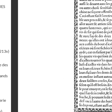
UES
213v)
e des
rands
erie
v)