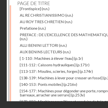
PAGE DE TITRE
[Frontispice]
(n.n.)
AL RE CHRISTIANISSIMO
(n.n.)
AU ROY TRES CHRETIEN
(n.n.)
Prefatione
(n.n.)
PREFACE : DE L'EXCELLENCE DES MATHEMATIQ
(n.n.)
ALLI BENINI LETTORI
(n.n.)
AUX BENINS LECTEURS
(n.n.)
[ 1-110 : Machines à élever l'eau]
(p.1r)
[111-112 : Caissons hydrauliques]
(p.171r)
[113-137 : Moulins, scieries, forges]
(p.174r)
[138-139 : Machines à lever pour creuser un fossé]
(p.
[140-153 : Ponts mobiles]
(p.216v)
[154-177 : Machines pour dégonder une porte, rompr
barreaux, arracher une serrure]
(p.253v)
[178-183 : Machines pour "tirer et conduire de très g
Droits réservés - CNAM
poids"]
(p.291r)