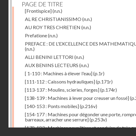
PAGE DE TITRE
[Frontispice]
(n.n.)
AL RE CHRISTIANISSIMO
(n.n.)
AU ROY TRES CHRETIEN
(n.n.)
Prefatione
(n.n.)
PREFACE : DE L'EXCELLENCE DES MATHEMATIQ
(n.n.)
ALLI BENINI LETTORI
(n.n.)
AUX BENINS LECTEURS
(n.n.)
[ 1-110 : Machines à élever l'eau]
(p.1r)
[111-112 : Caissons hydrauliques]
(p.171r)
[113-137 : Moulins, scieries, forges]
(p.174r)
[138-139 : Machines à lever pour creuser un fossé]
(p.
[140-153 : Ponts mobiles]
(p.216v)
[154-177 : Machines pour dégonder une porte, rompr
barreaux, arracher une serrure]
(p.253v)
[178-183 : Machines pour "tirer et conduire de très g
Droits réservés - CNAM
poids"]
(p.291r)