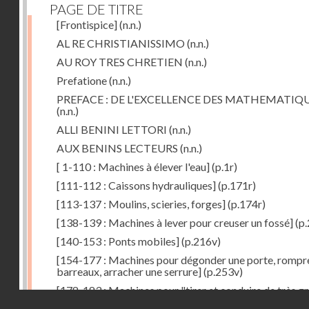
PAGE DE TITRE
[Frontispice]
(n.n.)
AL RE CHRISTIANISSIMO
(n.n.)
AU ROY TRES CHRETIEN
(n.n.)
Prefatione
(n.n.)
PREFACE : DE L'EXCELLENCE DES MATHEMATIQ
(n.n.)
ALLI BENINI LETTORI
(n.n.)
AUX BENINS LECTEURS
(n.n.)
[ 1-110 : Machines à élever l'eau]
(p.1r)
[111-112 : Caissons hydrauliques]
(p.171r)
[113-137 : Moulins, scieries, forges]
(p.174r)
[138-139 : Machines à lever pour creuser un fossé]
(p.
[140-153 : Ponts mobiles]
(p.216v)
[154-177 : Machines pour dégonder une porte, rompr
barreaux, arracher une serrure]
(p.253v)
[178-183 : Machines pour "tirer et conduire de très g
Droits réservés - CNAM
poids"]
(p.291r)