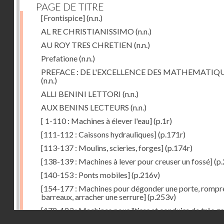
PAGE DE TITRE
[Frontispice]
(n.n.)
AL RE CHRISTIANISSIMO
(n.n.)
AU ROY TRES CHRETIEN
(n.n.)
Prefatione
(n.n.)
PREFACE : DE L'EXCELLENCE DES MATHEMATIQ
(n.n.)
ALLI BENINI LETTORI
(n.n.)
AUX BENINS LECTEURS
(n.n.)
[ 1-110 : Machines à élever l'eau]
(p.1r)
[111-112 : Caissons hydrauliques]
(p.171r)
[113-137 : Moulins, scieries, forges]
(p.174r)
[138-139 : Machines à lever pour creuser un fossé]
(p.
[140-153 : Ponts mobiles]
(p.216v)
[154-177 : Machines pour dégonder une porte, rompr
barreaux, arracher une serrure]
(p.253v)
[178-183 : Machines pour "tirer et conduire de très g
Droits réservés - CNAM
poids"]
(p.291r)