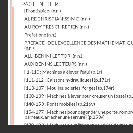
PAGE DE TITRE
[Frontispice]
(n.n.)
AL RE CHRISTIANISSIMO
(n.n.)
AU ROY TRES CHRETIEN
(n.n.)
Prefatione
(n.n.)
PREFACE : DE L'EXCELLENCE DES MATHEMATIQ
(n.n.)
ALLI BENINI LETTORI
(n.n.)
AUX BENINS LECTEURS
(n.n.)
[ 1-110 : Machines à élever l'eau]
(p.1r)
[111-112 : Caissons hydrauliques]
(p.171r)
[113-137 : Moulins, scieries, forges]
(p.174r)
[138-139 : Machines à lever pour creuser un fossé]
(p.
[140-153 : Ponts mobiles]
(p.216v)
[154-177 : Machines pour dégonder une porte, rompr
barreaux, arracher une serrure]
(p.253v)
[178-183 : Machines pour "tirer et conduire de très g
Droits réservés - CNAM
poids"]
(p.291r)