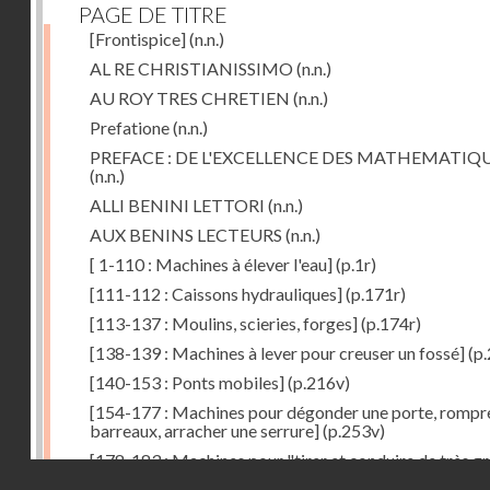
PAGE DE TITRE
[Frontispice]
(n.n.)
AL RE CHRISTIANISSIMO
(n.n.)
AU ROY TRES CHRETIEN
(n.n.)
Prefatione
(n.n.)
PREFACE : DE L'EXCELLENCE DES MATHEMATIQ
(n.n.)
ALLI BENINI LETTORI
(n.n.)
AUX BENINS LECTEURS
(n.n.)
[ 1-110 : Machines à élever l'eau]
(p.1r)
[111-112 : Caissons hydrauliques]
(p.171r)
[113-137 : Moulins, scieries, forges]
(p.174r)
[138-139 : Machines à lever pour creuser un fossé]
(p.
[140-153 : Ponts mobiles]
(p.216v)
[154-177 : Machines pour dégonder une porte, rompr
barreaux, arracher une serrure]
(p.253v)
[178-183 : Machines pour "tirer et conduire de très g
Droits réservés - CNAM
poids"]
(p.291r)