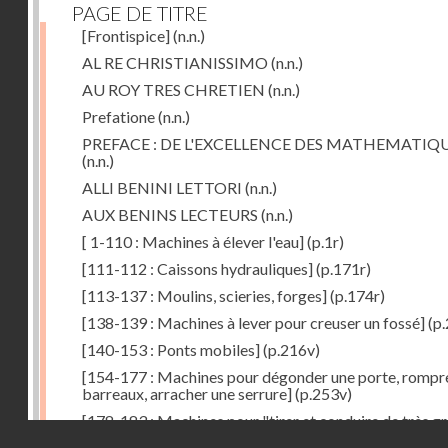
PAGE DE TITRE
[Frontispice]
(n.n.)
AL RE CHRISTIANISSIMO
(n.n.)
AU ROY TRES CHRETIEN
(n.n.)
Prefatione
(n.n.)
PREFACE : DE L'EXCELLENCE DES MATHEMATIQ
(n.n.)
ALLI BENINI LETTORI
(n.n.)
AUX BENINS LECTEURS
(n.n.)
[ 1-110 : Machines à élever l'eau]
(p.1r)
[111-112 : Caissons hydrauliques]
(p.171r)
[113-137 : Moulins, scieries, forges]
(p.174r)
[138-139 : Machines à lever pour creuser un fossé]
(p.
[140-153 : Ponts mobiles]
(p.216v)
[154-177 : Machines pour dégonder une porte, rompr
barreaux, arracher une serrure]
(p.253v)
[178-183 : Machines pour "tirer et conduire de très g
Droits réservés - CNAM
poids"]
(p.291r)