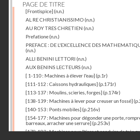
PAGE DE TITRE
[Frontispice]
(n.n.)
AL RE CHRISTIANISSIMO
(n.n.)
AU ROY TRES CHRETIEN
(n.n.)
Prefatione
(n.n.)
PREFACE : DE L'EXCELLENCE DES MATHEMATIQ
(n.n.)
ALLI BENINI LETTORI
(n.n.)
AUX BENINS LECTEURS
(n.n.)
[ 1-110 : Machines à élever l'eau]
(p.1r)
[111-112 : Caissons hydrauliques]
(p.171r)
[113-137 : Moulins, scieries, forges]
(p.174r)
[138-139 : Machines à lever pour creuser un fossé]
(p.
[140-153 : Ponts mobiles]
(p.216v)
[154-177 : Machines pour dégonder une porte, rompr
barreaux, arracher une serrure]
(p.253v)
[178-183 : Machines pour "tirer et conduire de très g
Droits réservés - CNAM
poids"]
(p.291r)