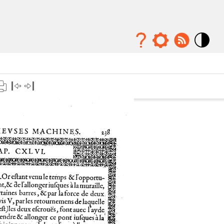
Mode
contraste
élévé