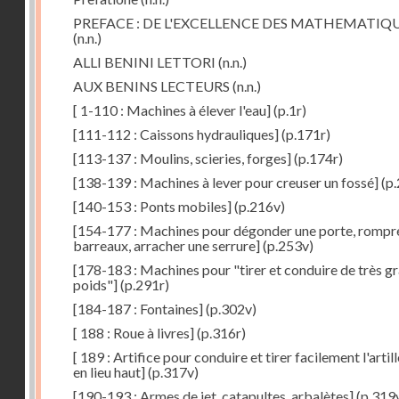
PREFACE : DE L'EXCELLENCE DES MATHEMATIQ
(n.n.)
ALLI BENINI LETTORI
(n.n.)
AUX BENINS LECTEURS
(n.n.)
[ 1-110 : Machines à élever l'eau]
(p.1r)
[111-112 : Caissons hydrauliques]
(p.171r)
[113-137 : Moulins, scieries, forges]
(p.174r)
[138-139 : Machines à lever pour creuser un fossé]
(p.
[140-153 : Ponts mobiles]
(p.216v)
[154-177 : Machines pour dégonder une porte, rompr
barreaux, arracher une serrure]
(p.253v)
[178-183 : Machines pour "tirer et conduire de très g
poids"]
(p.291r)
[184-187 : Fontaines]
(p.302v)
[ 188 : Roue à livres]
(p.316r)
[ 189 : Artifice pour conduire et tirer facilement l'artill
en lieu haut]
(p.317v)
[190-193 : Armes de jet, catapultes, arbalètes]
(p.319