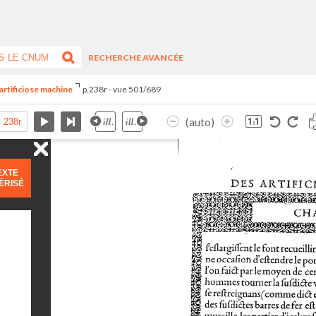
RECHERCHE AVANCÉE
artificiose machine
p.238r - vue 501/689
(auto)
EXTE
ÉRISÉ