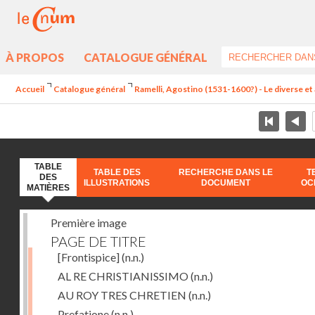
À PROPOS
CATALOGUE GÉNÉRAL
Accueil
Catalogue général
Ramelli, Agostino (1531-1600?) - Le diverse et 
TABLE
TABLE DES
RECHERCHE DANS LE
T
DES
ILLUSTRATIONS
DOCUMENT
OC
MATIÈRES
Première image
PAGE DE TITRE
[Frontispice]
(n.n.)
AL RE CHRISTIANISSIMO
(n.n.)
AU ROY TRES CHRETIEN
(n.n.)
Prefatione
(n.n.)