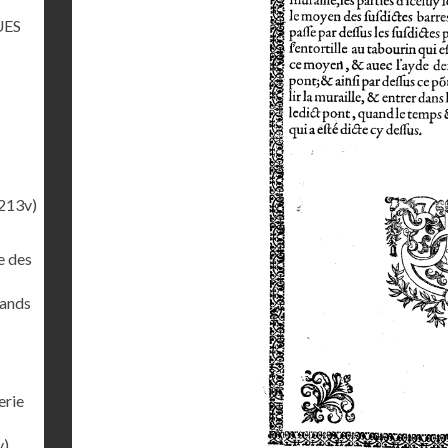
UES
213v)
e des
rands
erie
v)