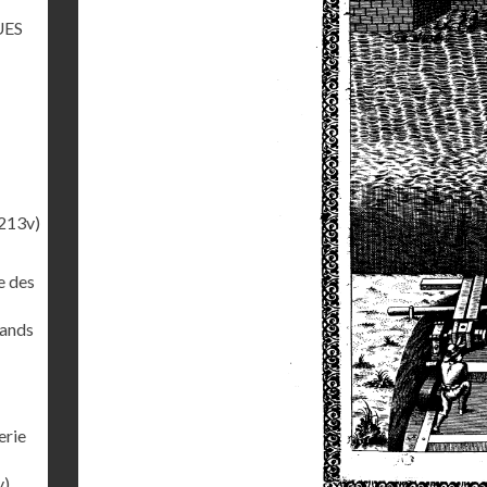
UES
213v)
e des
rands
erie
v)