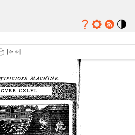
Mode
contraste
élévé