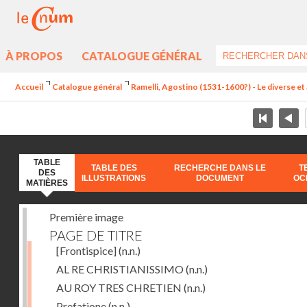
À PROPOS
CATALOGUE GÉNÉRAL
Accueil
Catalogue général
Ramelli, Agostino (1531-1600?) - Le diverse et 
TABLE
TABLE DES
RECHERCHE DANS LE
T
DES
ILLUSTRATIONS
DOCUMENT
OC
MATIÈRES
Première image
PAGE DE TITRE
[Frontispice]
(n.n.)
AL RE CHRISTIANISSIMO
(n.n.)
AU ROY TRES CHRETIEN
(n.n.)
Prefatione
(n.n.)