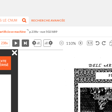
RECHERCHE AVANCÉE
artificiose machine
p.238v - vue 502/689
110%
EXTE
ÉRISÉ