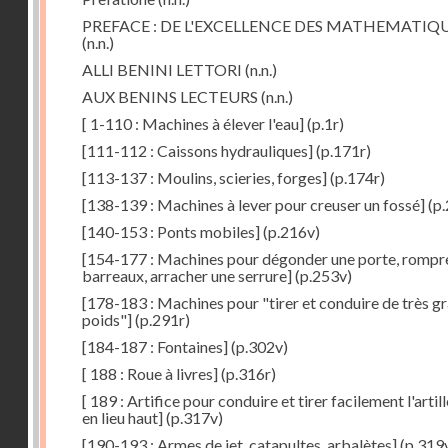
PREFACE : DE L'EXCELLENCE DES MATHEMATIQ
(n.n.)
ALLI BENINI LETTORI
(n.n.)
AUX BENINS LECTEURS
(n.n.)
[ 1-110 : Machines à élever l'eau]
(p.1r)
[111-112 : Caissons hydrauliques]
(p.171r)
[113-137 : Moulins, scieries, forges]
(p.174r)
[138-139 : Machines à lever pour creuser un fossé]
(p.
[140-153 : Ponts mobiles]
(p.216v)
[154-177 : Machines pour dégonder une porte, rompr
barreaux, arracher une serrure]
(p.253v)
[178-183 : Machines pour "tirer et conduire de très g
poids"]
(p.291r)
[184-187 : Fontaines]
(p.302v)
[ 188 : Roue à livres]
(p.316r)
[ 189 : Artifice pour conduire et tirer facilement l'artill
en lieu haut]
(p.317v)
[190-193 : Armes de jet, catapultes, arbalètes]
(p.319