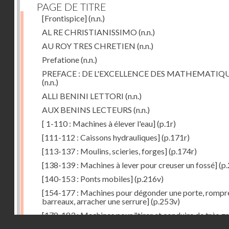
PAGE DE TITRE
[Frontispice]
(n.n.)
AL RE CHRISTIANISSIMO
(n.n.)
AU ROY TRES CHRETIEN
(n.n.)
Prefatione
(n.n.)
PREFACE : DE L'EXCELLENCE DES MATHEMATIQ
(n.n.)
ALLI BENINI LETTORI
(n.n.)
AUX BENINS LECTEURS
(n.n.)
[ 1-110 : Machines à élever l'eau]
(p.1r)
[111-112 : Caissons hydrauliques]
(p.171r)
[113-137 : Moulins, scieries, forges]
(p.174r)
[138-139 : Machines à lever pour creuser un fossé]
(p.
[140-153 : Ponts mobiles]
(p.216v)
[154-177 : Machines pour dégonder une porte, rompr
barreaux, arracher une serrure]
(p.253v)
[178-183 : Machines pour "tirer et conduire de très g
Droits réservés - CNAM
poids"]
(p.291r)