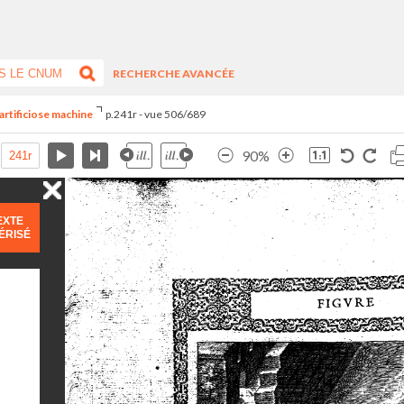
RECHERCHE AVANCÉE
artificiose machine
p.241r - vue 506/689
90%
EXTE
ÉRISÉ