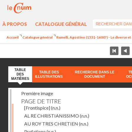
À PROPOS
CATALOGUE GÉNÉRAL
Accueil
Catalogue général
Ramelli, Agostino (1531-1600?) - Le diverse et 
TABLE
TABLE DES
RECHERCHE DANS LE
T
DES
ILLUSTRATIONS
DOCUMENT
OC
MATIÈRES
Première image
PAGE DE TITRE
[Frontispice]
(n.n.)
AL RE CHRISTIANISSIMO
(n.n.)
AU ROY TRES CHRETIEN
(n.n.)
Prefatione
(n.n.)