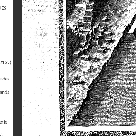
UES
213v)
e des
rands
erie
v)