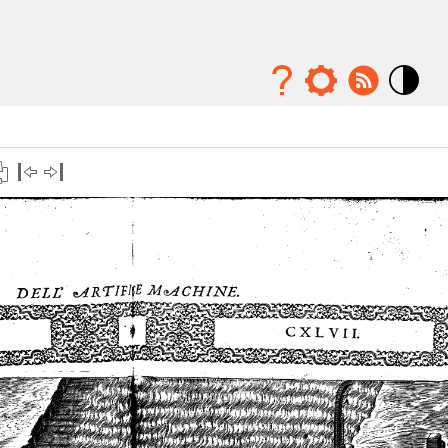
Mode
contraste
élévé