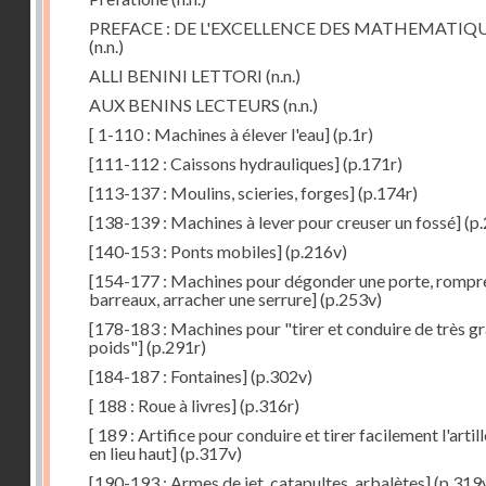
PREFACE : DE L'EXCELLENCE DES MATHEMATIQ
(n.n.)
ALLI BENINI LETTORI
(n.n.)
AUX BENINS LECTEURS
(n.n.)
[ 1-110 : Machines à élever l'eau]
(p.1r)
[111-112 : Caissons hydrauliques]
(p.171r)
[113-137 : Moulins, scieries, forges]
(p.174r)
[138-139 : Machines à lever pour creuser un fossé]
(p.
[140-153 : Ponts mobiles]
(p.216v)
[154-177 : Machines pour dégonder une porte, rompr
barreaux, arracher une serrure]
(p.253v)
[178-183 : Machines pour "tirer et conduire de très g
poids"]
(p.291r)
[184-187 : Fontaines]
(p.302v)
[ 188 : Roue à livres]
(p.316r)
[ 189 : Artifice pour conduire et tirer facilement l'artill
en lieu haut]
(p.317v)
[190-193 : Armes de jet, catapultes, arbalètes]
(p.319