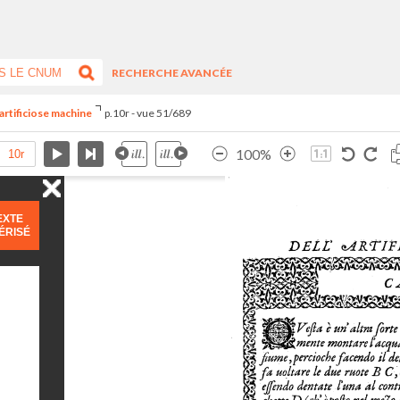
RECHERCHE AVANCÉE
artificiose machine
p.10r - vue 51/689
100%
EXTE
ÉRISÉ