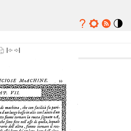
Mode
contraste
élévé