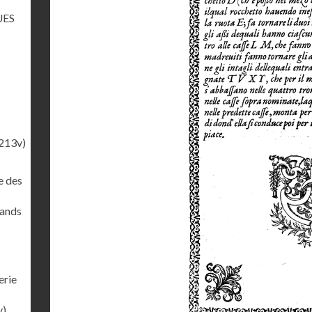
UES
213v)
e des
rands
erie
v)