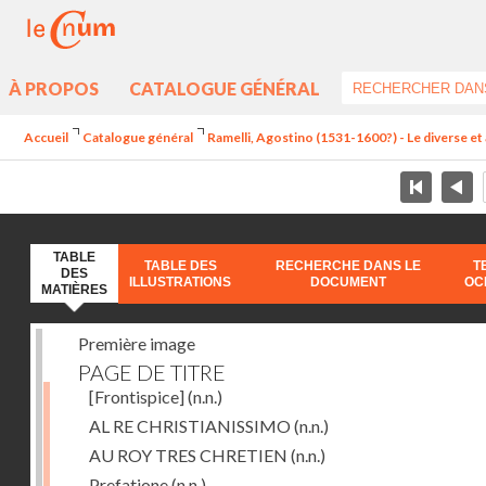
À PROPOS
CATALOGUE GÉNÉRAL
Accueil
Catalogue général
Ramelli, Agostino (1531-1600?) - Le diverse et 
TABLE
TABLE DES
RECHERCHE DANS LE
T
DES
ILLUSTRATIONS
DOCUMENT
OC
MATIÈRES
Première image
PAGE DE TITRE
[Frontispice]
(n.n.)
AL RE CHRISTIANISSIMO
(n.n.)
AU ROY TRES CHRETIEN
(n.n.)
Prefatione
(n.n.)