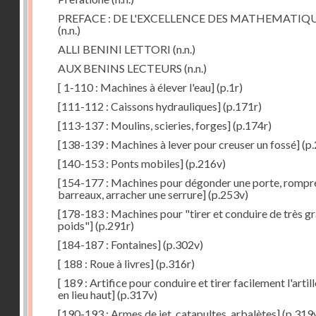
PREFACE : DE L'EXCELLENCE DES MATHEMATIQ
(n.n.)
ALLI BENINI LETTORI
(n.n.)
AUX BENINS LECTEURS
(n.n.)
[ 1-110 : Machines à élever l'eau]
(p.1r)
[111-112 : Caissons hydrauliques]
(p.171r)
[113-137 : Moulins, scieries, forges]
(p.174r)
[138-139 : Machines à lever pour creuser un fossé]
(p.
[140-153 : Ponts mobiles]
(p.216v)
[154-177 : Machines pour dégonder une porte, rompr
barreaux, arracher une serrure]
(p.253v)
[178-183 : Machines pour "tirer et conduire de très g
poids"]
(p.291r)
[184-187 : Fontaines]
(p.302v)
[ 188 : Roue à livres]
(p.316r)
[ 189 : Artifice pour conduire et tirer facilement l'artill
en lieu haut]
(p.317v)
[190-193 : Armes de jet, catapultes, arbalètes]
(p.319