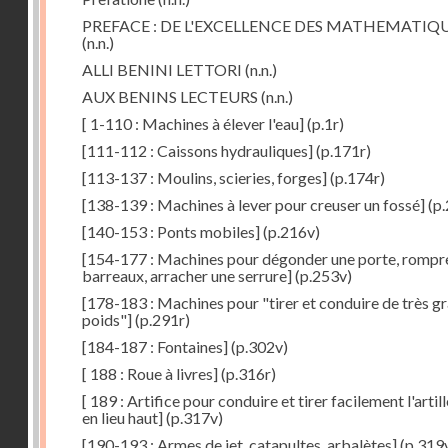
PREFACE : DE L'EXCELLENCE DES MATHEMATIQ
(n.n.)
ALLI BENINI LETTORI
(n.n.)
AUX BENINS LECTEURS
(n.n.)
[ 1-110 : Machines à élever l'eau]
(p.1r)
[111-112 : Caissons hydrauliques]
(p.171r)
[113-137 : Moulins, scieries, forges]
(p.174r)
[138-139 : Machines à lever pour creuser un fossé]
(p.
[140-153 : Ponts mobiles]
(p.216v)
[154-177 : Machines pour dégonder une porte, rompr
barreaux, arracher une serrure]
(p.253v)
[178-183 : Machines pour "tirer et conduire de très g
poids"]
(p.291r)
[184-187 : Fontaines]
(p.302v)
[ 188 : Roue à livres]
(p.316r)
[ 189 : Artifice pour conduire et tirer facilement l'artill
en lieu haut]
(p.317v)
[190-193 : Armes de jet, catapultes, arbalètes]
(p.319