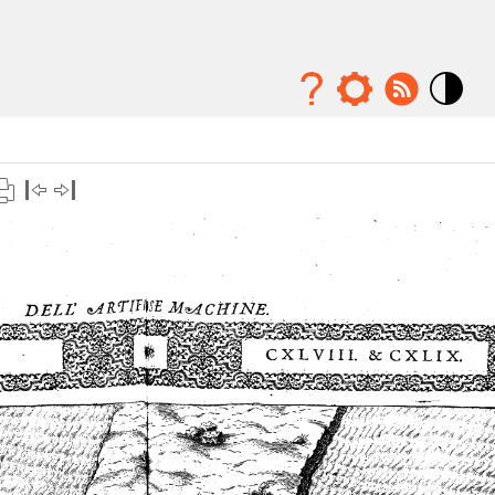
Mode
contraste
élévé