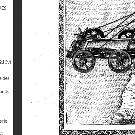
UES
213v)
e des
rands
erie
v)