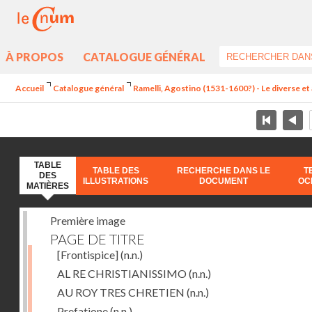
À PROPOS
CATALOGUE GÉNÉRAL
Accueil
Catalogue général
Ramelli, Agostino (1531-1600?) - Le diverse et 
TABLE
TABLE DES
RECHERCHE DANS LE
T
DES
ILLUSTRATIONS
DOCUMENT
OC
MATIÈRES
Première image
PAGE DE TITRE
[Frontispice]
(n.n.)
AL RE CHRISTIANISSIMO
(n.n.)
AU ROY TRES CHRETIEN
(n.n.)
Prefatione
(n.n.)