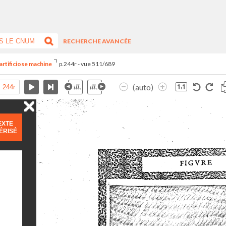
RECHERCHE AVANCÉE
artificiose machine
p.244r - vue 511/689
(auto)
EXTE
ÉRISÉ