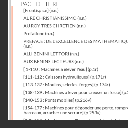
PAGE DE TITRE
[Frontispice]
(n.n.)
AL RE CHRISTIANISSIMO
(n.n.)
AU ROY TRES CHRETIEN
(n.n.)
Prefatione
(n.n.)
PREFACE : DE L'EXCELLENCE DES MATHEMATIQ
(n.n.)
ALLI BENINI LETTORI
(n.n.)
AUX BENINS LECTEURS
(n.n.)
[ 1-110 : Machines à élever l'eau]
(p.1r)
[111-112 : Caissons hydrauliques]
(p.171r)
[113-137 : Moulins, scieries, forges]
(p.174r)
[138-139 : Machines à lever pour creuser un fossé]
(p.
[140-153 : Ponts mobiles]
(p.216v)
[154-177 : Machines pour dégonder une porte, rompr
barreaux, arracher une serrure]
(p.253v)
[178-183 : Machines pour "tirer et conduire de très g
Droits réservés - CNAM
poids"]
(p.291r)