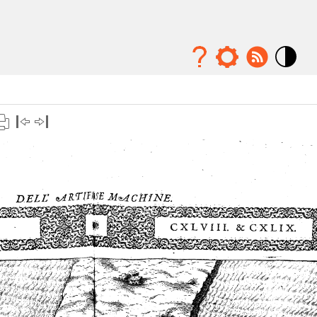
Mode
contraste
élévé