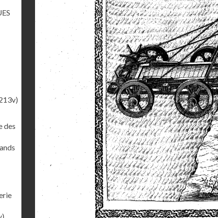
UES
213v)
e des
rands
erie
v)