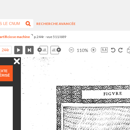
RECHERCHE AVANCÉE
artificiose machine
p.244r - vue 511/689
110%
EXTE
ÉRISÉ