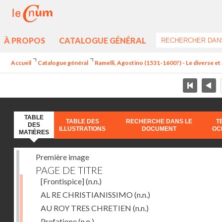
À PROPOS
CATALOGUE GÉNÉRAL
Accueil
Catalogue général
Ramelli, Agostino (1531-1600?) - Le diverse et 
TABLE
TABLE DES
RECHERCHE DANS LE
T
DES
ILLUSTRATIONS
DOCUMENT
OC
MATIÈRES
Première image
PAGE DE TITRE
[Frontispice]
(n.n.)
AL RE CHRISTIANISSIMO
(n.n.)
AU ROY TRES CHRETIEN
(n.n.)
Prefatione
(n.n.)