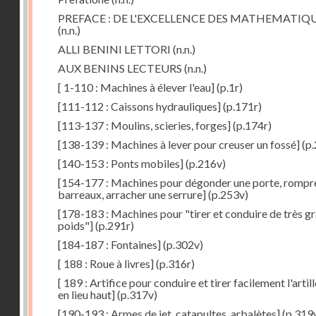
PREFACE : DE L'EXCELLENCE DES MATHEMATIQ
(n.n.)
ALLI BENINI LETTORI
(n.n.)
AUX BENINS LECTEURS
(n.n.)
[ 1-110 : Machines à élever l'eau]
(p.1r)
[111-112 : Caissons hydrauliques]
(p.171r)
[113-137 : Moulins, scieries, forges]
(p.174r)
[138-139 : Machines à lever pour creuser un fossé]
(p.
[140-153 : Ponts mobiles]
(p.216v)
[154-177 : Machines pour dégonder une porte, rompr
barreaux, arracher une serrure]
(p.253v)
[178-183 : Machines pour "tirer et conduire de très g
poids"]
(p.291r)
[184-187 : Fontaines]
(p.302v)
[ 188 : Roue à livres]
(p.316r)
[ 189 : Artifice pour conduire et tirer facilement l'artill
en lieu haut]
(p.317v)
[190-193 : Armes de jet, catapultes, arbalètes]
(p.319