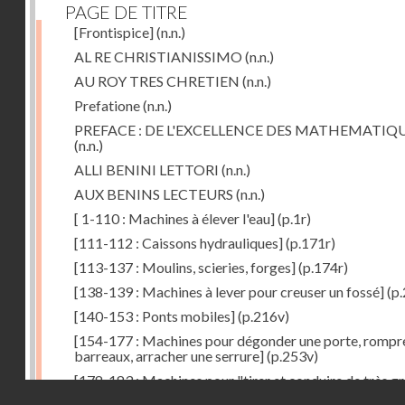
PAGE DE TITRE
[Frontispice]
(n.n.)
AL RE CHRISTIANISSIMO
(n.n.)
AU ROY TRES CHRETIEN
(n.n.)
Prefatione
(n.n.)
PREFACE : DE L'EXCELLENCE DES MATHEMATIQ
(n.n.)
ALLI BENINI LETTORI
(n.n.)
AUX BENINS LECTEURS
(n.n.)
[ 1-110 : Machines à élever l'eau]
(p.1r)
[111-112 : Caissons hydrauliques]
(p.171r)
[113-137 : Moulins, scieries, forges]
(p.174r)
[138-139 : Machines à lever pour creuser un fossé]
(p.
[140-153 : Ponts mobiles]
(p.216v)
[154-177 : Machines pour dégonder une porte, rompr
barreaux, arracher une serrure]
(p.253v)
[178-183 : Machines pour "tirer et conduire de très g
Droits réservés - CNAM
poids"]
(p.291r)