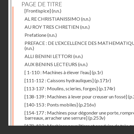
PAGE DE TITRE
[Frontispice]
(n.n.)
AL RE CHRISTIANISSIMO
(n.n.)
AU ROY TRES CHRETIEN
(n.n.)
Prefatione
(n.n.)
PREFACE : DE L'EXCELLENCE DES MATHEMATIQ
(n.n.)
ALLI BENINI LETTORI
(n.n.)
AUX BENINS LECTEURS
(n.n.)
[ 1-110 : Machines à élever l'eau]
(p.1r)
[111-112 : Caissons hydrauliques]
(p.171r)
[113-137 : Moulins, scieries, forges]
(p.174r)
[138-139 : Machines à lever pour creuser un fossé]
(p.
[140-153 : Ponts mobiles]
(p.216v)
[154-177 : Machines pour dégonder une porte, rompr
barreaux, arracher une serrure]
(p.253v)
[178-183 : Machines pour "tirer et conduire de très g
Droits réservés - CNAM
poids"]
(p.291r)