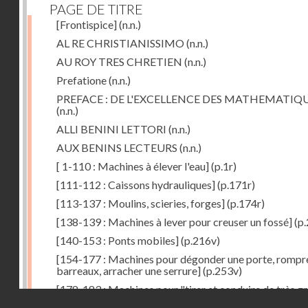
PAGE DE TITRE
[Frontispice]
(n.n.)
AL RE CHRISTIANISSIMO
(n.n.)
AU ROY TRES CHRETIEN
(n.n.)
Prefatione
(n.n.)
PREFACE : DE L'EXCELLENCE DES MATHEMATIQ
(n.n.)
ALLI BENINI LETTORI
(n.n.)
AUX BENINS LECTEURS
(n.n.)
[ 1-110 : Machines à élever l'eau]
(p.1r)
[111-112 : Caissons hydrauliques]
(p.171r)
[113-137 : Moulins, scieries, forges]
(p.174r)
[138-139 : Machines à lever pour creuser un fossé]
(p.
[140-153 : Ponts mobiles]
(p.216v)
[154-177 : Machines pour dégonder une porte, rompr
barreaux, arracher une serrure]
(p.253v)
[178-183 : Machines pour "tirer et conduire de très g
Droits réservés - CNAM
poids"]
(p.291r)