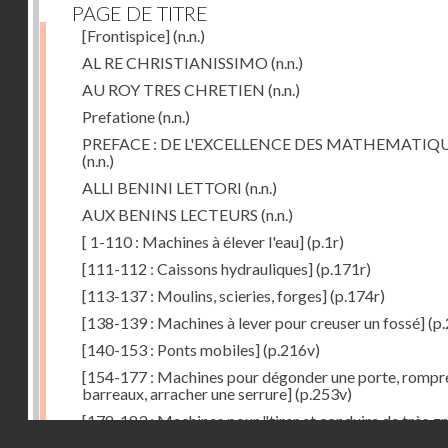
PAGE DE TITRE
[Frontispice]
(n.n.)
AL RE CHRISTIANISSIMO
(n.n.)
AU ROY TRES CHRETIEN
(n.n.)
Prefatione
(n.n.)
PREFACE : DE L'EXCELLENCE DES MATHEMATIQ
(n.n.)
ALLI BENINI LETTORI
(n.n.)
AUX BENINS LECTEURS
(n.n.)
[ 1-110 : Machines à élever l'eau]
(p.1r)
[111-112 : Caissons hydrauliques]
(p.171r)
[113-137 : Moulins, scieries, forges]
(p.174r)
[138-139 : Machines à lever pour creuser un fossé]
(p.
[140-153 : Ponts mobiles]
(p.216v)
[154-177 : Machines pour dégonder une porte, rompr
barreaux, arracher une serrure]
(p.253v)
[178-183 : Machines pour "tirer et conduire de très g
Droits réservés - CNAM
poids"]
(p.291r)