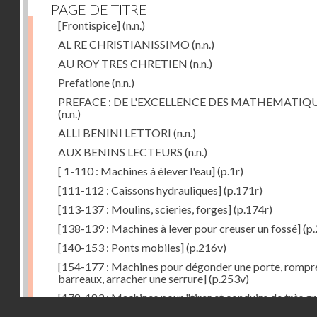
PAGE DE TITRE
[Frontispice]
(n.n.)
AL RE CHRISTIANISSIMO
(n.n.)
AU ROY TRES CHRETIEN
(n.n.)
Prefatione
(n.n.)
PREFACE : DE L'EXCELLENCE DES MATHEMATIQ
(n.n.)
ALLI BENINI LETTORI
(n.n.)
AUX BENINS LECTEURS
(n.n.)
[ 1-110 : Machines à élever l'eau]
(p.1r)
[111-112 : Caissons hydrauliques]
(p.171r)
[113-137 : Moulins, scieries, forges]
(p.174r)
[138-139 : Machines à lever pour creuser un fossé]
(p.
[140-153 : Ponts mobiles]
(p.216v)
[154-177 : Machines pour dégonder une porte, rompr
barreaux, arracher une serrure]
(p.253v)
[178-183 : Machines pour "tirer et conduire de très g
Droits réservés - CNAM
poids"]
(p.291r)