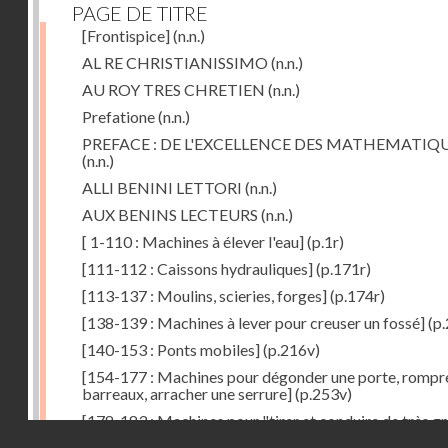
PAGE DE TITRE
[Frontispice]
(n.n.)
AL RE CHRISTIANISSIMO
(n.n.)
AU ROY TRES CHRETIEN
(n.n.)
Prefatione
(n.n.)
PREFACE : DE L'EXCELLENCE DES MATHEMATIQ
(n.n.)
ALLI BENINI LETTORI
(n.n.)
AUX BENINS LECTEURS
(n.n.)
[ 1-110 : Machines à élever l'eau]
(p.1r)
[111-112 : Caissons hydrauliques]
(p.171r)
[113-137 : Moulins, scieries, forges]
(p.174r)
[138-139 : Machines à lever pour creuser un fossé]
(p.
[140-153 : Ponts mobiles]
(p.216v)
[154-177 : Machines pour dégonder une porte, rompr
barreaux, arracher une serrure]
(p.253v)
[178-183 : Machines pour "tirer et conduire de très g
Droits réservés - CNAM
poids"]
(p.291r)