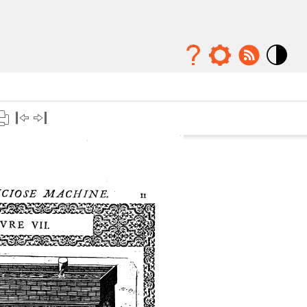
Mode
contraste
élévé