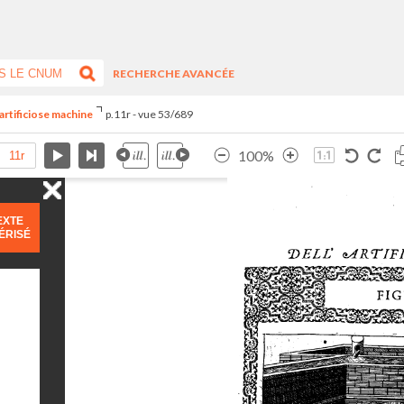
RECHERCHE AVANCÉE
artificiose machine
p.11r - vue 53/689
100%
EXTE
ÉRISÉ