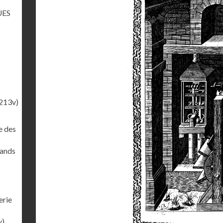
UES
213v)
e des
rands
erie
v)