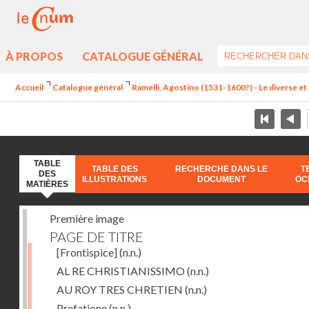
À PROPOS
CATALOGUE GÉNÉRAL
Accueil
Catalogue général
Ramelli, Agostino (1531-1600?) - Le diverse et 
TABLE
TABLE DES
RECHERCHE DANS LE
T
DES
ILLUSTRATIONS
DOCUMENT
OC
MATIÈRES
Première image
PAGE DE TITRE
[Frontispice]
(n.n.)
AL RE CHRISTIANISSIMO
(n.n.)
AU ROY TRES CHRETIEN
(n.n.)
Prefatione
(n.n.)