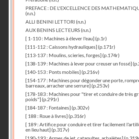
PREFACE : DE L'EXCELLENCE DES MATHEMATIQ
(n.n.)
ALLI BENINI LETTORI
(n.n.)
AUX BENINS LECTEURS
(n.n.)
[ 1-110 : Machines à élever l'eau]
(p.1r)
[111-112 : Caissons hydrauliques]
(p.171r)
[113-137 : Moulins, scieries, forges]
(p.174r)
[138-139 : Machines à lever pour creuser un fossé]
(p.
[140-153 : Ponts mobiles]
(p.216v)
[154-177 : Machines pour dégonder une porte, rompr
barreaux, arracher une serrure]
(p.253v)
[178-183 : Machines pour "tirer et conduire de très g
poids"]
(p.291r)
[184-187 : Fontaines]
(p.302v)
[ 188 : Roue à livres]
(p.316r)
[ 189 : Artifice pour conduire et tirer facilement l'artill
en lieu haut]
(p.317v)
[190-193 : Armes de jet, catapultes, arbalètes]
(p.319