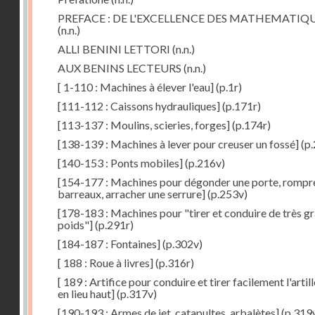
PREFACE : DE L'EXCELLENCE DES MATHEMATIQ
(n.n.)
ALLI BENINI LETTORI
(n.n.)
AUX BENINS LECTEURS
(n.n.)
[ 1-110 : Machines à élever l'eau]
(p.1r)
[111-112 : Caissons hydrauliques]
(p.171r)
[113-137 : Moulins, scieries, forges]
(p.174r)
[138-139 : Machines à lever pour creuser un fossé]
(p.
[140-153 : Ponts mobiles]
(p.216v)
[154-177 : Machines pour dégonder une porte, rompr
barreaux, arracher une serrure]
(p.253v)
[178-183 : Machines pour "tirer et conduire de très g
poids"]
(p.291r)
[184-187 : Fontaines]
(p.302v)
[ 188 : Roue à livres]
(p.316r)
[ 189 : Artifice pour conduire et tirer facilement l'artill
en lieu haut]
(p.317v)
[190-193 : Armes de jet, catapultes, arbalètes]
(p.319