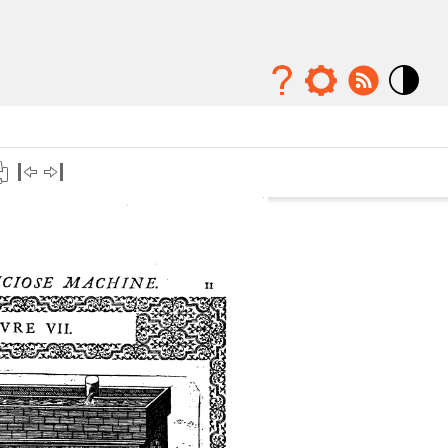
Mode
contraste
élévé