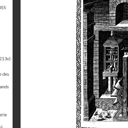
UES
213v)
e des
rands
erie
v)