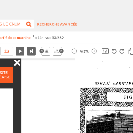
RECHERCHE AVANCÉE
artificiose machine
p.11r - vue 53/689
90%
EXTE
ÉRISÉ