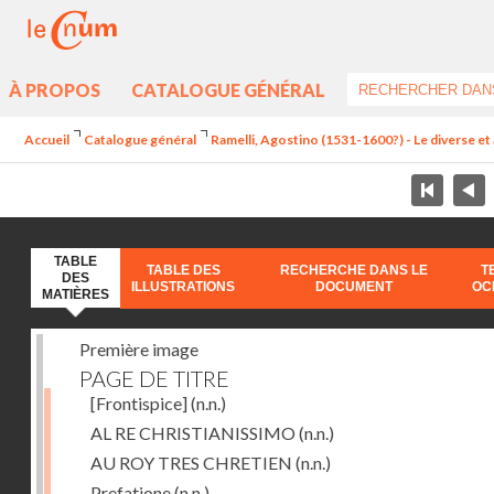
À PROPOS
CATALOGUE GÉNÉRAL
Accueil
Catalogue général
Ramelli, Agostino (1531-1600?) - Le diverse et 
TABLE
TABLE DES
RECHERCHE DANS LE
T
DES
ILLUSTRATIONS
DOCUMENT
OC
MATIÈRES
Première image
PAGE DE TITRE
[Frontispice]
(n.n.)
AL RE CHRISTIANISSIMO
(n.n.)
AU ROY TRES CHRETIEN
(n.n.)
Prefatione
(n.n.)