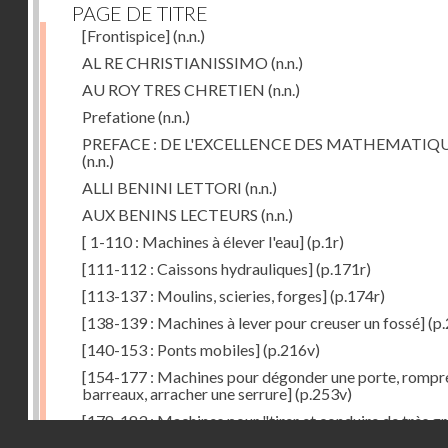
PAGE DE TITRE
[Frontispice]
(n.n.)
AL RE CHRISTIANISSIMO
(n.n.)
AU ROY TRES CHRETIEN
(n.n.)
Prefatione
(n.n.)
PREFACE : DE L'EXCELLENCE DES MATHEMATIQ
(n.n.)
ALLI BENINI LETTORI
(n.n.)
AUX BENINS LECTEURS
(n.n.)
[ 1-110 : Machines à élever l'eau]
(p.1r)
[111-112 : Caissons hydrauliques]
(p.171r)
[113-137 : Moulins, scieries, forges]
(p.174r)
[138-139 : Machines à lever pour creuser un fossé]
(p.
[140-153 : Ponts mobiles]
(p.216v)
[154-177 : Machines pour dégonder une porte, rompr
barreaux, arracher une serrure]
(p.253v)
[178-183 : Machines pour "tirer et conduire de très g
Droits réservés - CNAM
poids"]
(p.291r)