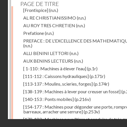
PAGE DE TITRE
[Frontispice]
(n.n.)
AL RE CHRISTIANISSIMO
(n.n.)
AU ROY TRES CHRETIEN
(n.n.)
Prefatione
(n.n.)
PREFACE : DE L'EXCELLENCE DES MATHEMATIQ
(n.n.)
ALLI BENINI LETTORI
(n.n.)
AUX BENINS LECTEURS
(n.n.)
[ 1-110 : Machines à élever l'eau]
(p.1r)
[111-112 : Caissons hydrauliques]
(p.171r)
[113-137 : Moulins, scieries, forges]
(p.174r)
[138-139 : Machines à lever pour creuser un fossé]
(p.
[140-153 : Ponts mobiles]
(p.216v)
[154-177 : Machines pour dégonder une porte, rompr
barreaux, arracher une serrure]
(p.253v)
[178-183 : Machines pour "tirer et conduire de très g
Droits réservés - CNAM
poids"]
(p.291r)