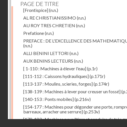
PAGE DE TITRE
[Frontispice]
(n.n.)
AL RE CHRISTIANISSIMO
(n.n.)
AU ROY TRES CHRETIEN
(n.n.)
Prefatione
(n.n.)
PREFACE : DE L'EXCELLENCE DES MATHEMATIQ
(n.n.)
ALLI BENINI LETTORI
(n.n.)
AUX BENINS LECTEURS
(n.n.)
[ 1-110 : Machines à élever l'eau]
(p.1r)
[111-112 : Caissons hydrauliques]
(p.171r)
[113-137 : Moulins, scieries, forges]
(p.174r)
[138-139 : Machines à lever pour creuser un fossé]
(p.
[140-153 : Ponts mobiles]
(p.216v)
[154-177 : Machines pour dégonder une porte, rompr
barreaux, arracher une serrure]
(p.253v)
[178-183 : Machines pour "tirer et conduire de très g
Droits réservés - CNAM
poids"]
(p.291r)