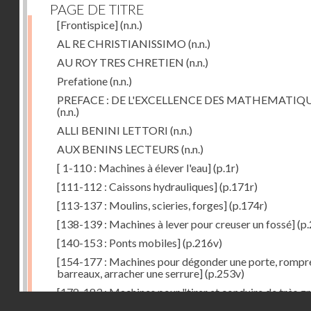
PAGE DE TITRE
[Frontispice]
(n.n.)
AL RE CHRISTIANISSIMO
(n.n.)
AU ROY TRES CHRETIEN
(n.n.)
Prefatione
(n.n.)
PREFACE : DE L'EXCELLENCE DES MATHEMATIQ
(n.n.)
ALLI BENINI LETTORI
(n.n.)
AUX BENINS LECTEURS
(n.n.)
[ 1-110 : Machines à élever l'eau]
(p.1r)
[111-112 : Caissons hydrauliques]
(p.171r)
[113-137 : Moulins, scieries, forges]
(p.174r)
[138-139 : Machines à lever pour creuser un fossé]
(p.
[140-153 : Ponts mobiles]
(p.216v)
[154-177 : Machines pour dégonder une porte, rompr
barreaux, arracher une serrure]
(p.253v)
[178-183 : Machines pour "tirer et conduire de très g
Droits réservés - CNAM
poids"]
(p.291r)