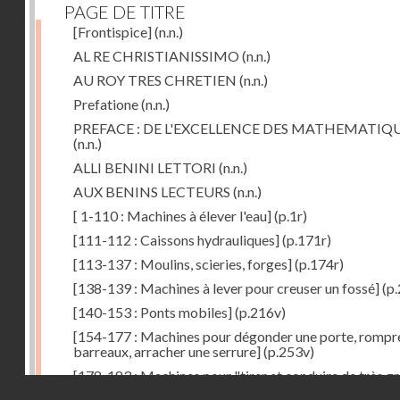
PAGE DE TITRE
[Frontispice]
(n.n.)
AL RE CHRISTIANISSIMO
(n.n.)
AU ROY TRES CHRETIEN
(n.n.)
Prefatione
(n.n.)
PREFACE : DE L'EXCELLENCE DES MATHEMATIQ
(n.n.)
ALLI BENINI LETTORI
(n.n.)
AUX BENINS LECTEURS
(n.n.)
[ 1-110 : Machines à élever l'eau]
(p.1r)
[111-112 : Caissons hydrauliques]
(p.171r)
[113-137 : Moulins, scieries, forges]
(p.174r)
[138-139 : Machines à lever pour creuser un fossé]
(p.
[140-153 : Ponts mobiles]
(p.216v)
[154-177 : Machines pour dégonder une porte, rompr
barreaux, arracher une serrure]
(p.253v)
[178-183 : Machines pour "tirer et conduire de très g
Droits réservés - CNAM
poids"]
(p.291r)