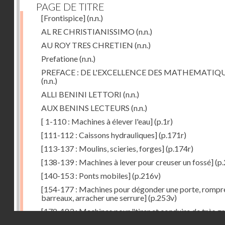
PAGE DE TITRE
[Frontispice]
(n.n.)
AL RE CHRISTIANISSIMO
(n.n.)
AU ROY TRES CHRETIEN
(n.n.)
Prefatione
(n.n.)
PREFACE : DE L'EXCELLENCE DES MATHEMATIQ
(n.n.)
ALLI BENINI LETTORI
(n.n.)
AUX BENINS LECTEURS
(n.n.)
[ 1-110 : Machines à élever l'eau]
(p.1r)
[111-112 : Caissons hydrauliques]
(p.171r)
[113-137 : Moulins, scieries, forges]
(p.174r)
[138-139 : Machines à lever pour creuser un fossé]
(p.
[140-153 : Ponts mobiles]
(p.216v)
[154-177 : Machines pour dégonder une porte, rompr
barreaux, arracher une serrure]
(p.253v)
[178-183 : Machines pour "tirer et conduire de très g
Droits réservés - CNAM
poids"]
(p.291r)