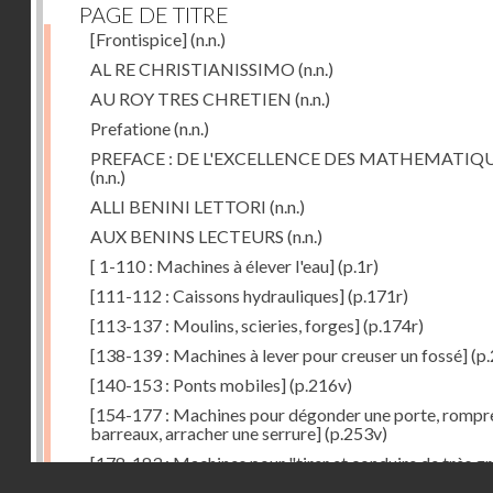
PAGE DE TITRE
[Frontispice]
(n.n.)
AL RE CHRISTIANISSIMO
(n.n.)
AU ROY TRES CHRETIEN
(n.n.)
Prefatione
(n.n.)
PREFACE : DE L'EXCELLENCE DES MATHEMATIQ
(n.n.)
ALLI BENINI LETTORI
(n.n.)
AUX BENINS LECTEURS
(n.n.)
[ 1-110 : Machines à élever l'eau]
(p.1r)
[111-112 : Caissons hydrauliques]
(p.171r)
[113-137 : Moulins, scieries, forges]
(p.174r)
[138-139 : Machines à lever pour creuser un fossé]
(p.
[140-153 : Ponts mobiles]
(p.216v)
[154-177 : Machines pour dégonder une porte, rompr
barreaux, arracher une serrure]
(p.253v)
[178-183 : Machines pour "tirer et conduire de très g
Droits réservés - CNAM
poids"]
(p.291r)