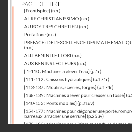
PAGE DE TITRE
[Frontispice]
(n.n.)
AL RE CHRISTIANISSIMO
(n.n.)
AU ROY TRES CHRETIEN
(n.n.)
Prefatione
(n.n.)
PREFACE : DE L'EXCELLENCE DES MATHEMATIQ
(n.n.)
ALLI BENINI LETTORI
(n.n.)
AUX BENINS LECTEURS
(n.n.)
[ 1-110 : Machines à élever l'eau]
(p.1r)
[111-112 : Caissons hydrauliques]
(p.171r)
[113-137 : Moulins, scieries, forges]
(p.174r)
[138-139 : Machines à lever pour creuser un fossé]
(p.
[140-153 : Ponts mobiles]
(p.216v)
[154-177 : Machines pour dégonder une porte, rompr
barreaux, arracher une serrure]
(p.253v)
[178-183 : Machines pour "tirer et conduire de très g
Droits réservés - CNAM
poids"]
(p.291r)