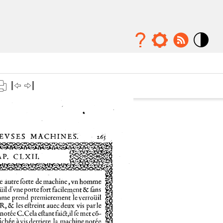
Mode
contraste
élévé