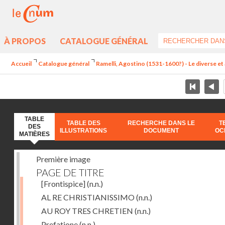
À PROPOS
CATALOGUE GÉNÉRAL
Accueil
Catalogue général
Ramelli, Agostino (1531-1600?) - Le diverse et 
TABLE
TABLE DES
RECHERCHE DANS LE
T
DES
ILLUSTRATIONS
DOCUMENT
OC
MATIÈRES
Première image
PAGE DE TITRE
[Frontispice]
(n.n.)
AL RE CHRISTIANISSIMO
(n.n.)
AU ROY TRES CHRETIEN
(n.n.)
Prefatione
(n.n.)