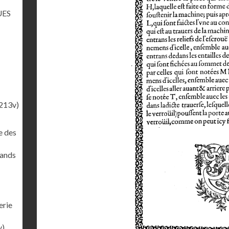
UES
213v)
e des
rands
erie
v)