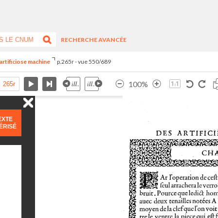
RECHERCHE AVANCÉE
artificiose machine
p.265r - vue 550/689
100%
EXTE
ÉRISÉ