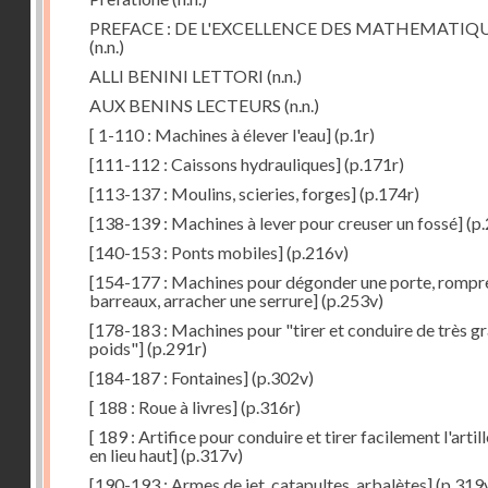
PREFACE : DE L'EXCELLENCE DES MATHEMATIQ
(n.n.)
ALLI BENINI LETTORI
(n.n.)
AUX BENINS LECTEURS
(n.n.)
[ 1-110 : Machines à élever l'eau]
(p.1r)
[111-112 : Caissons hydrauliques]
(p.171r)
[113-137 : Moulins, scieries, forges]
(p.174r)
[138-139 : Machines à lever pour creuser un fossé]
(p.
[140-153 : Ponts mobiles]
(p.216v)
[154-177 : Machines pour dégonder une porte, rompr
barreaux, arracher une serrure]
(p.253v)
[178-183 : Machines pour "tirer et conduire de très g
poids"]
(p.291r)
[184-187 : Fontaines]
(p.302v)
[ 188 : Roue à livres]
(p.316r)
[ 189 : Artifice pour conduire et tirer facilement l'artill
en lieu haut]
(p.317v)
[190-193 : Armes de jet, catapultes, arbalètes]
(p.319