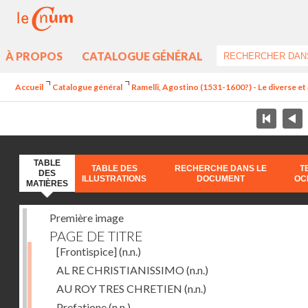
À PROPOS
CATALOGUE GÉNÉRAL
Accueil
Catalogue général
Ramelli, Agostino (1531-1600?) - Le diverse et 
TABLE
TABLE DES
RECHERCHE DANS LE
T
DES
ILLUSTRATIONS
DOCUMENT
OC
MATIÈRES
Première image
PAGE DE TITRE
[Frontispice]
(n.n.)
AL RE CHRISTIANISSIMO
(n.n.)
AU ROY TRES CHRETIEN
(n.n.)
Prefatione
(n.n.)