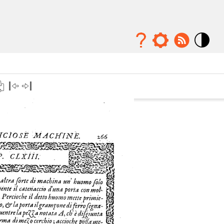
Mode
contraste
élévé