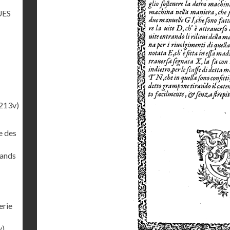
UES
213v)
e des
rands
erie
v)