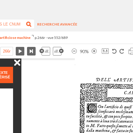
RECHERCHE AVANCÉE
artificiose machine
p.266r - vue 552/689
90%
EXTE
ÉRISÉ