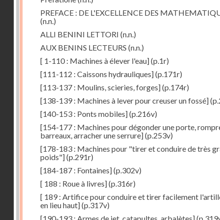
PREFACE : DE L'EXCELLENCE DES MATHEMATIQ
(n.n.)
ALLI BENINI LETTORI
(n.n.)
AUX BENINS LECTEURS
(n.n.)
[ 1-110 : Machines à élever l'eau]
(p.1r)
[111-112 : Caissons hydrauliques]
(p.171r)
[113-137 : Moulins, scieries, forges]
(p.174r)
[138-139 : Machines à lever pour creuser un fossé]
(p.
[140-153 : Ponts mobiles]
(p.216v)
[154-177 : Machines pour dégonder une porte, rompr
barreaux, arracher une serrure]
(p.253v)
[178-183 : Machines pour "tirer et conduire de très g
poids"]
(p.291r)
[184-187 : Fontaines]
(p.302v)
[ 188 : Roue à livres]
(p.316r)
[ 189 : Artifice pour conduire et tirer facilement l'artill
en lieu haut]
(p.317v)
[190-193 : Armes de jet, catapultes, arbalètes]
(p.319