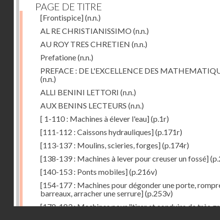
PAGE DE TITRE
[Frontispice]
(n.n.)
AL RE CHRISTIANISSIMO
(n.n.)
AU ROY TRES CHRETIEN
(n.n.)
Prefatione
(n.n.)
PREFACE : DE L'EXCELLENCE DES MATHEMATIQ
(n.n.)
ALLI BENINI LETTORI
(n.n.)
AUX BENINS LECTEURS
(n.n.)
[ 1-110 : Machines à élever l'eau]
(p.1r)
[111-112 : Caissons hydrauliques]
(p.171r)
[113-137 : Moulins, scieries, forges]
(p.174r)
[138-139 : Machines à lever pour creuser un fossé]
(p.
[140-153 : Ponts mobiles]
(p.216v)
[154-177 : Machines pour dégonder une porte, rompr
barreaux, arracher une serrure]
(p.253v)
[178-183 : Machines pour "tirer et conduire de très g
Droits réservés - CNAM
poids"]
(p.291r)