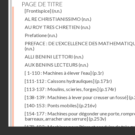
PAGE DE TITRE
[Frontispice]
(n.n.)
AL RE CHRISTIANISSIMO
(n.n.)
AU ROY TRES CHRETIEN
(n.n.)
Prefatione
(n.n.)
PREFACE : DE L'EXCELLENCE DES MATHEMATIQ
(n.n.)
ALLI BENINI LETTORI
(n.n.)
AUX BENINS LECTEURS
(n.n.)
[ 1-110 : Machines à élever l'eau]
(p.1r)
[111-112 : Caissons hydrauliques]
(p.171r)
[113-137 : Moulins, scieries, forges]
(p.174r)
[138-139 : Machines à lever pour creuser un fossé]
(p.
[140-153 : Ponts mobiles]
(p.216v)
[154-177 : Machines pour dégonder une porte, rompr
barreaux, arracher une serrure]
(p.253v)
[178-183 : Machines pour "tirer et conduire de très g
Droits réservés - CNAM
poids"]
(p.291r)