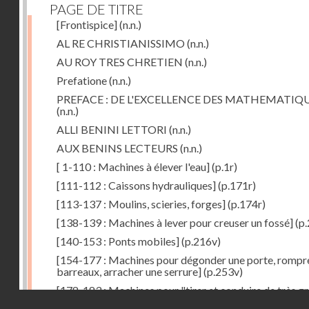
PAGE DE TITRE
[Frontispice]
(n.n.)
AL RE CHRISTIANISSIMO
(n.n.)
AU ROY TRES CHRETIEN
(n.n.)
Prefatione
(n.n.)
PREFACE : DE L'EXCELLENCE DES MATHEMATIQ
(n.n.)
ALLI BENINI LETTORI
(n.n.)
AUX BENINS LECTEURS
(n.n.)
[ 1-110 : Machines à élever l'eau]
(p.1r)
[111-112 : Caissons hydrauliques]
(p.171r)
[113-137 : Moulins, scieries, forges]
(p.174r)
[138-139 : Machines à lever pour creuser un fossé]
(p.
[140-153 : Ponts mobiles]
(p.216v)
[154-177 : Machines pour dégonder une porte, rompr
barreaux, arracher une serrure]
(p.253v)
[178-183 : Machines pour "tirer et conduire de très g
Droits réservés - CNAM
poids"]
(p.291r)