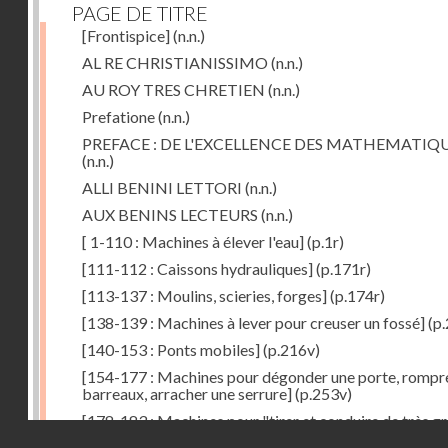
PAGE DE TITRE
[Frontispice]
(n.n.)
AL RE CHRISTIANISSIMO
(n.n.)
AU ROY TRES CHRETIEN
(n.n.)
Prefatione
(n.n.)
PREFACE : DE L'EXCELLENCE DES MATHEMATIQ
(n.n.)
ALLI BENINI LETTORI
(n.n.)
AUX BENINS LECTEURS
(n.n.)
[ 1-110 : Machines à élever l'eau]
(p.1r)
[111-112 : Caissons hydrauliques]
(p.171r)
[113-137 : Moulins, scieries, forges]
(p.174r)
[138-139 : Machines à lever pour creuser un fossé]
(p.
[140-153 : Ponts mobiles]
(p.216v)
[154-177 : Machines pour dégonder une porte, rompr
barreaux, arracher une serrure]
(p.253v)
[178-183 : Machines pour "tirer et conduire de très g
Droits réservés - CNAM
poids"]
(p.291r)