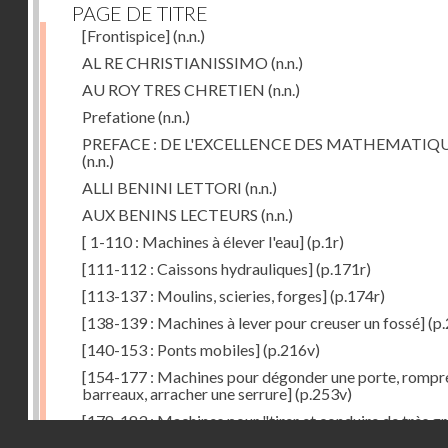
PAGE DE TITRE
[Frontispice]
(n.n.)
AL RE CHRISTIANISSIMO
(n.n.)
AU ROY TRES CHRETIEN
(n.n.)
Prefatione
(n.n.)
PREFACE : DE L'EXCELLENCE DES MATHEMATIQ
(n.n.)
ALLI BENINI LETTORI
(n.n.)
AUX BENINS LECTEURS
(n.n.)
[ 1-110 : Machines à élever l'eau]
(p.1r)
[111-112 : Caissons hydrauliques]
(p.171r)
[113-137 : Moulins, scieries, forges]
(p.174r)
[138-139 : Machines à lever pour creuser un fossé]
(p.
[140-153 : Ponts mobiles]
(p.216v)
[154-177 : Machines pour dégonder une porte, rompr
barreaux, arracher une serrure]
(p.253v)
[178-183 : Machines pour "tirer et conduire de très g
Droits réservés - CNAM
poids"]
(p.291r)