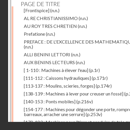
PAGE DE TITRE
[Frontispice]
(n.n.)
AL RE CHRISTIANISSIMO
(n.n.)
AU ROY TRES CHRETIEN
(n.n.)
Prefatione
(n.n.)
PREFACE : DE L'EXCELLENCE DES MATHEMATIQ
(n.n.)
ALLI BENINI LETTORI
(n.n.)
AUX BENINS LECTEURS
(n.n.)
[ 1-110 : Machines à élever l'eau]
(p.1r)
[111-112 : Caissons hydrauliques]
(p.171r)
[113-137 : Moulins, scieries, forges]
(p.174r)
[138-139 : Machines à lever pour creuser un fossé]
(p.
[140-153 : Ponts mobiles]
(p.216v)
[154-177 : Machines pour dégonder une porte, rompr
barreaux, arracher une serrure]
(p.253v)
[178-183 : Machines pour "tirer et conduire de très g
Droits réservés - CNAM
poids"]
(p.291r)