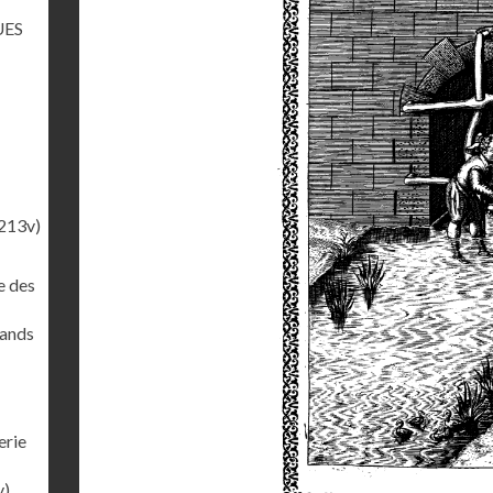
UES
213v)
e des
rands
erie
v)