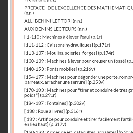
PREFACE : DE L'EXCELLENCE DES MATHEMATIQ
(n.n.)
ALLI BENINI LETTORI
(n.n.)
AUX BENINS LECTEURS
(n.n.)
[ 1-110 : Machines à élever l'eau]
(p.1r)
[111-112 : Caissons hydrauliques]
(p.171r)
[113-137 : Moulins, scieries, forges]
(p.174r)
[138-139 : Machines à lever pour creuser un fossé]
(p.
[140-153 : Ponts mobiles]
(p.216v)
[154-177 : Machines pour dégonder une porte, rompr
barreaux, arracher une serrure]
(p.253v)
[178-183 : Machines pour "tirer et conduire de très g
poids"]
(p.291r)
[184-187 : Fontaines]
(p.302v)
[ 188 : Roue à livres]
(p.316r)
[ 189 : Artifice pour conduire et tirer facilement l'artill
en lieu haut]
(p.317v)
[190-193 : Armes de jet, catapultes, arbalètes]
(p.319