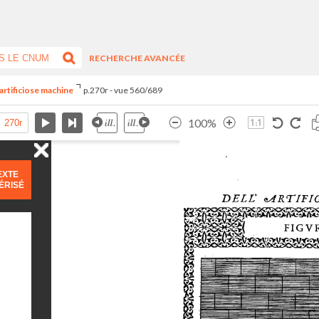
RECHERCHE AVANCÉE
artificiose machine
p.270r - vue 560/689
100%
EXTE
ÉRISÉ