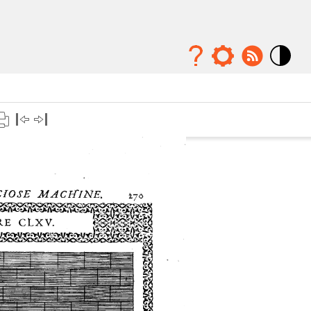
Mode
contraste
élévé