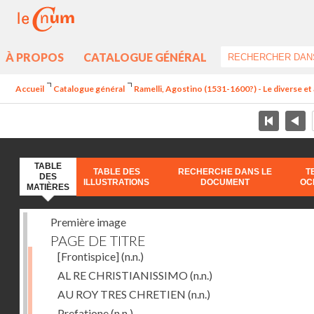
À PROPOS
CATALOGUE GÉNÉRAL
Accueil
Catalogue général
Ramelli, Agostino (1531-1600?) - Le diverse et 
TABLE
TABLE DES
RECHERCHE DANS LE
T
DES
ILLUSTRATIONS
DOCUMENT
OC
MATIÈRES
Première image
PAGE DE TITRE
[Frontispice]
(n.n.)
AL RE CHRISTIANISSIMO
(n.n.)
AU ROY TRES CHRETIEN
(n.n.)
Prefatione
(n.n.)