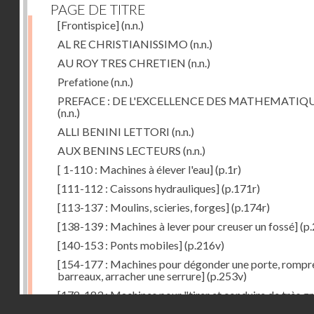
PAGE DE TITRE
[Frontispice]
(n.n.)
AL RE CHRISTIANISSIMO
(n.n.)
AU ROY TRES CHRETIEN
(n.n.)
Prefatione
(n.n.)
PREFACE : DE L'EXCELLENCE DES MATHEMATIQ
(n.n.)
ALLI BENINI LETTORI
(n.n.)
AUX BENINS LECTEURS
(n.n.)
[ 1-110 : Machines à élever l'eau]
(p.1r)
[111-112 : Caissons hydrauliques]
(p.171r)
[113-137 : Moulins, scieries, forges]
(p.174r)
[138-139 : Machines à lever pour creuser un fossé]
(p.
[140-153 : Ponts mobiles]
(p.216v)
[154-177 : Machines pour dégonder une porte, rompr
barreaux, arracher une serrure]
(p.253v)
[178-183 : Machines pour "tirer et conduire de très g
Droits réservés - CNAM
poids"]
(p.291r)