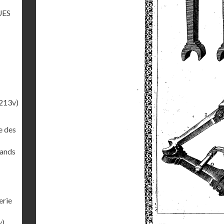
UES
213v)
e des
rands
erie
v)