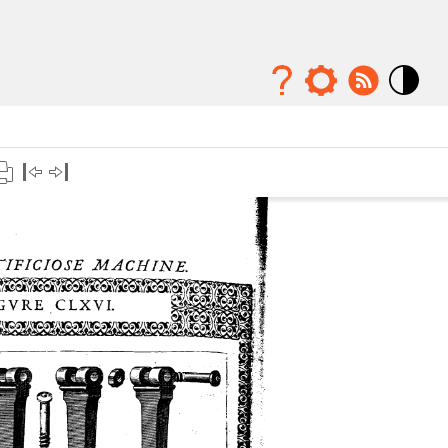
Mode
contraste
élévé