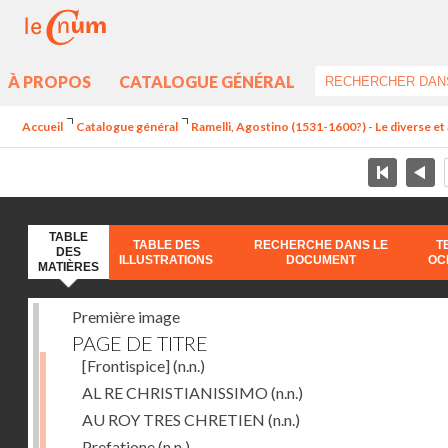
À PROPOS
CATALOGUE GÉNÉRAL
Accueil
Catalogue général
Ramelli, Agostino (1531-1600?) - Le diverse et 
TABLE
TABLE DES
RECHERCHE DANS LE
T
DES
ILLUSTRATIONS
DOCUMENT
OC
MATIÈRES
Première image
PAGE DE TITRE
[Frontispice]
(n.n.)
AL RE CHRISTIANISSIMO
(n.n.)
AU ROY TRES CHRETIEN
(n.n.)
Prefatione
(n.n.)