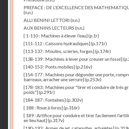
PREFACE : DE L'EXCELLENCE DES MATHEMATIQ
(n.n.)
ALLI BENINI LETTORI
(n.n.)
AUX BENINS LECTEURS
(n.n.)
[ 1-110 : Machines à élever l'eau]
(p.1r)
[111-112 : Caissons hydrauliques]
(p.171r)
[113-137 : Moulins, scieries, forges]
(p.174r)
[138-139 : Machines à lever pour creuser un fossé]
(p.
[140-153 : Ponts mobiles]
(p.216v)
[154-177 : Machines pour dégonder une porte, rompr
barreaux, arracher une serrure]
(p.253v)
[178-183 : Machines pour "tirer et conduire de très g
poids"]
(p.291r)
[184-187 : Fontaines]
(p.302v)
[ 188 : Roue à livres]
(p.316r)
[ 189 : Artifice pour conduire et tirer facilement l'artill
en lieu haut]
(p.317v)
[190-193 : Armes de jet, catapultes, arbalètes]
(p.319