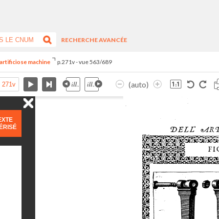
RECHERCHE AVANCÉE
artificiose machine
p.271v - vue 563/689
(auto)
EXTE
ÉRISÉ