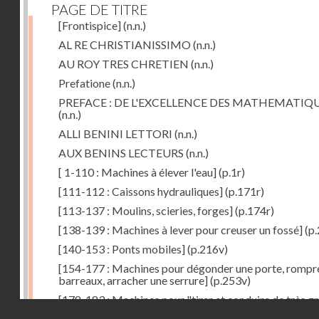
PAGE DE TITRE
[Frontispice]
(n.n.)
AL RE CHRISTIANISSIMO
(n.n.)
AU ROY TRES CHRETIEN
(n.n.)
Prefatione
(n.n.)
PREFACE : DE L'EXCELLENCE DES MATHEMATIQ
(n.n.)
ALLI BENINI LETTORI
(n.n.)
AUX BENINS LECTEURS
(n.n.)
[ 1-110 : Machines à élever l'eau]
(p.1r)
[111-112 : Caissons hydrauliques]
(p.171r)
[113-137 : Moulins, scieries, forges]
(p.174r)
[138-139 : Machines à lever pour creuser un fossé]
(p.
[140-153 : Ponts mobiles]
(p.216v)
[154-177 : Machines pour dégonder une porte, rompr
barreaux, arracher une serrure]
(p.253v)
[178-183 : Machines pour "tirer et conduire de très g
Droits réservés - CNAM
poids"]
(p.291r)