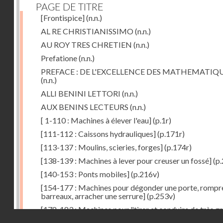
PAGE DE TITRE
[Frontispice]
(n.n.)
AL RE CHRISTIANISSIMO
(n.n.)
AU ROY TRES CHRETIEN
(n.n.)
Prefatione
(n.n.)
PREFACE : DE L'EXCELLENCE DES MATHEMATIQ
(n.n.)
ALLI BENINI LETTORI
(n.n.)
AUX BENINS LECTEURS
(n.n.)
[ 1-110 : Machines à élever l'eau]
(p.1r)
[111-112 : Caissons hydrauliques]
(p.171r)
[113-137 : Moulins, scieries, forges]
(p.174r)
[138-139 : Machines à lever pour creuser un fossé]
(p.
[140-153 : Ponts mobiles]
(p.216v)
[154-177 : Machines pour dégonder une porte, rompr
barreaux, arracher une serrure]
(p.253v)
[178-183 : Machines pour "tirer et conduire de très g
Droits réservés - CNAM
poids"]
(p.291r)