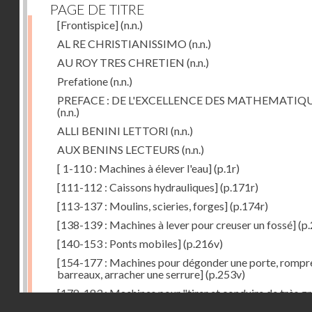
PAGE DE TITRE
[Frontispice]
(n.n.)
AL RE CHRISTIANISSIMO
(n.n.)
AU ROY TRES CHRETIEN
(n.n.)
Prefatione
(n.n.)
PREFACE : DE L'EXCELLENCE DES MATHEMATIQ
(n.n.)
ALLI BENINI LETTORI
(n.n.)
AUX BENINS LECTEURS
(n.n.)
[ 1-110 : Machines à élever l'eau]
(p.1r)
[111-112 : Caissons hydrauliques]
(p.171r)
[113-137 : Moulins, scieries, forges]
(p.174r)
[138-139 : Machines à lever pour creuser un fossé]
(p.
[140-153 : Ponts mobiles]
(p.216v)
[154-177 : Machines pour dégonder une porte, rompr
barreaux, arracher une serrure]
(p.253v)
[178-183 : Machines pour "tirer et conduire de très g
Droits réservés - CNAM
poids"]
(p.291r)